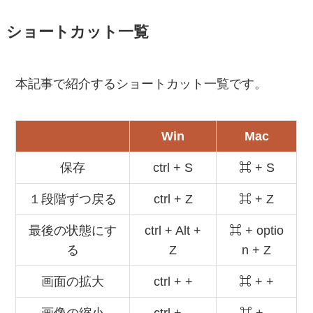
ショートカット一覧
本記事で紹介するショートカット一覧です。
Win
Mac
保存
ctrl + S
⌘ + S
１段階ずつ戻る
ctrl + Z
⌘ + Z
最後の状態にす
ctrl + Alt +
⌘ + optio
る
Z
n + Z
画面の拡大
ctrl + +
⌘ + +
画像の縮小
ctrl + –
⌘ + –