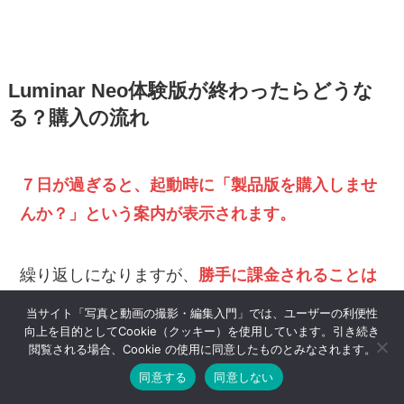
Luminar Neo体験版が終わったらどうな
る？購入の流れ
７日が過ぎると、起動時に「製品版を購入しませ
んか？」という案内が表示されます。
繰り返しになりますが、
勝手に課金されることは
ありません
。買わなければ機能が使えなくなるだ
当サイト「写真と動画の撮影・編集入門」では、ユーザーの利便性
けなので、気軽に試して大丈夫です。
向上を目的としてCookie（クッキー）を使用しています。引き続き
閲覧される場合、Cookie の使用に同意したものとみなされます。
同意する
同意しない
「気に入ったから買おう」となったら、流れは次