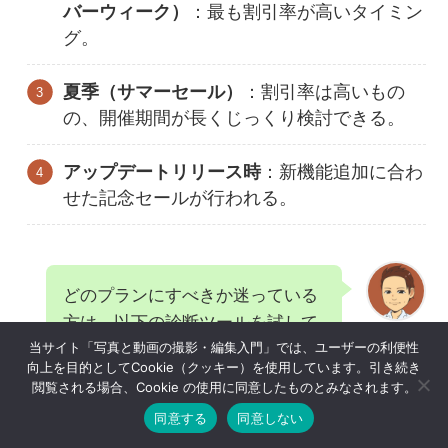
バーウィーク）
：最も割引率が高いタイミン
グ。
夏季（サマーセール）
：割引率は高いもの
の、開催期間が長くじっくり検討できる。
アップデートリリース時
：新機能追加に合わ
せた記念セールが行われる。
どのプランにすべきか迷っている
方は、以下の診断ツールを試して
はせがわ
当サイト「写真と動画の撮影・編集入門」では、ユーザーの利便性
みてください。4つの質問に答え
向上を目的としてCookie（クッキー）を使用しています。引き続き
るだけで、あなたに最適なプラン
閲覧される場合、Cookie の使用に同意したものとみなされます。
がわかります。
同意する
同意しない