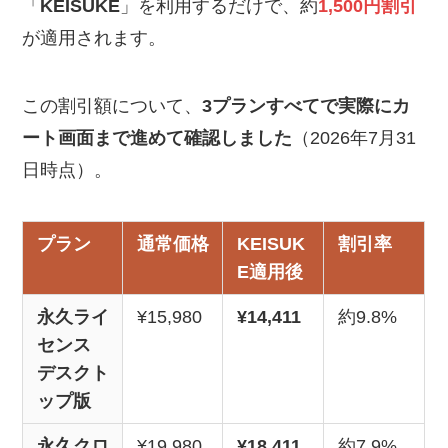
「
KEISUKE
」を利用するだけで、約
1,500円割引
が適用されます。
この割引額について、
3プランすべてで実際にカ
ート画面まで進めて確認しました
（2026年7月31
日時点）。
プラン
通常価格
KEISUK
割引率
E適用後
永久ライ
¥15,980
¥14,411
約9.8%
センス
デスクト
ップ版
永久クロ
¥19,980
¥18,411
約7.9%