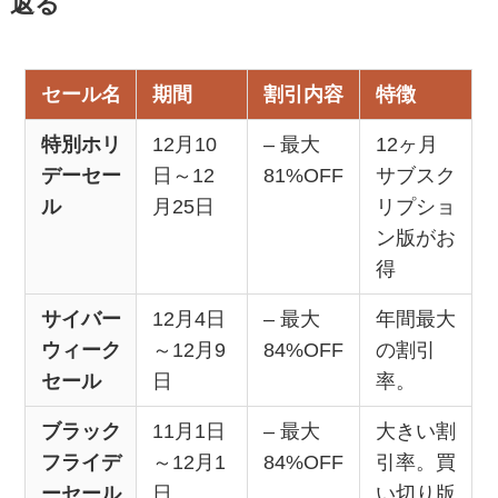
返る
セール名
期間
割引内容
特徴
特別ホリ
12月10
– 最大
12ヶ月
デーセー
日～12
81%OFF
サブスク
ル
月25日
リプショ
ン版がお
得
サイバー
12月4日
– 最大
年間最大
ウィーク
～12月9
84%OFF
の割引
セール
日
率。
ブラック
11月1日
– 最大
大きい割
フライデ
～12月1
84%OFF
引率。買
ーセール
日
い切り版