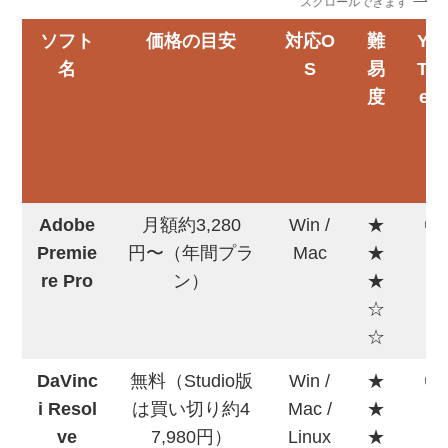
スクロールできます
ソフト
価格の目安
対応O
難
Yo
名
S
易
Tu
度
e向
き
Adobe
月額約3,280
Win /
★
◎
Premie
円〜（年間プラ
Mac
★
re Pro
ン）
★
☆
☆
DaVinc
無料（Studio版
Win /
★
◎
i Resol
は買い切り約4
Mac /
★
ve
7,980円）
Linux
★