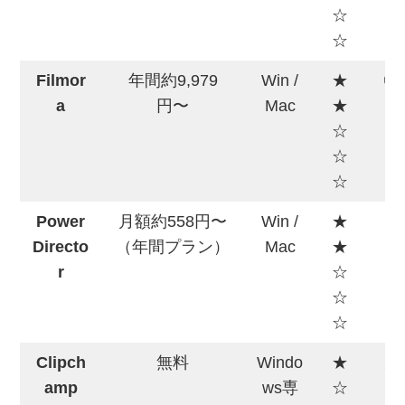
☆
☆
Filmor
年間約9,979
Win /
★
◎
a
円〜
Mac
★
☆
☆
☆
Power
月額約558円〜
Win /
★
○
Directo
（年間プラン）
Mac
★
r
☆
☆
☆
Clipch
無料
Windo
★
△
amp
ws専
☆