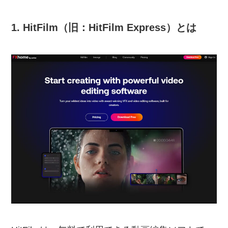
1. HitFilm（旧：HitFilm Express）とは