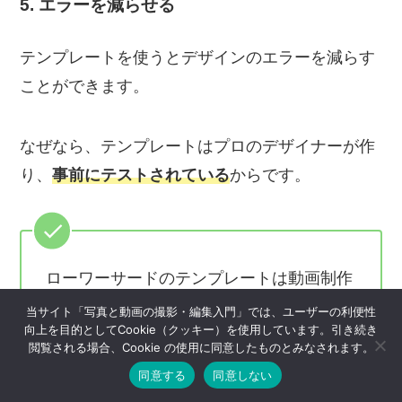
5. エラーを減らせる
テンプレートを使うとデザインのエラーを減らす
ことができます。
なぜなら、テンプレートはプロのデザイナーが作
り、
事前にテストされている
からです。
ローワーサードのテンプレートは動画制作
においてとても役立つツール。使うことを
当サイト「写真と動画の撮影・編集入門」では、ユーザーの利便性
向上を目的としてCookie（クッキー）を使用しています。引き続き
強くおすすめします。
閲覧される場合、Cookie の使用に同意したものとみなされます。
同意する
同意しない