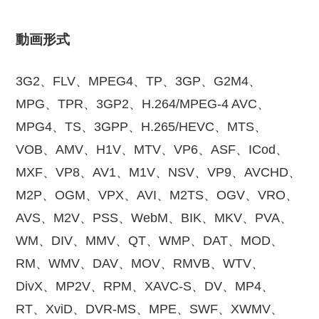
動画形式
3G2、FLV、MPEG4、TP、3GP、G2M4、
MPG、TPR、3GP2、H.264/MPEG-4 AVC、
MPG4、TS、3GPP、H.265/HEVC、MTS、
VOB、AMV、H1V、MTV、VP6、ASF、ICod、
MXF、VP8、AV1、M1V、NSV、VP9、AVCHD、
M2P、OGM、VPX、AVI、M2TS、OGV、VRO、
AVS、M2V、PSS、WebM、BIK、MKV、PVA、
WM、DIV、MMV、QT、WMP、DAT、MOD、
RM、WMV、DAV、MOV、RMVB、WTV、
DivX、MP2V、RPM、XAVC-S、DV、MP4、
RT、XviD、DVR-MS、MPE、SWF、XWMV、