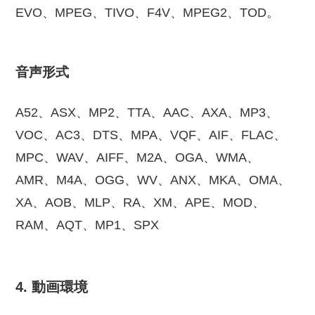
EVO、MPEG、TIVO、F4V、MPEG2、TOD。
音声形式
A52、ASX、MP2、TTA、AAC、AXA、MP3、
VOC、AC3、DTS、MPA、VQF、AIF、FLAC、
MPC、WAV、AIFF、M2A、OGA、WMA、
AMR、M4A、OGG、WV、ANX、MKA、OMA、
XA、AOB、MLP、RA、XM、APE、MOD、
RAM、AQT、MP1、SPX
4. 動画環境