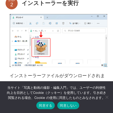
STEP
インストーラーを実行
インストーラーファイルがダウンロードされま
す。ダウンロードが完了したらファイルを開い
当サイト「写真と動画の撮影・編集入門」では、ユーザーの利便性
て、実行します。
向上を目的としてCookie（クッキー）を使用しています。引き続き
閲覧される場合、Cookie の使用に同意したものとみなされます。
同意する
同意しない
STEP