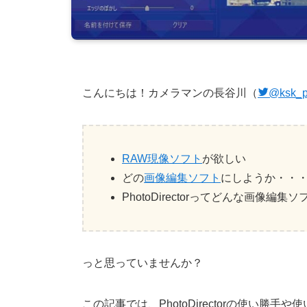
こんにちは！カメラマンの長谷川（
@ksk_p
RAW現像ソフト
が欲しい
どの
画像編集ソフト
にしようか・・
PhotoDirectorってどんな画像編
っと思っていませんか？
この記事では、PhotoDirectorの使い勝手