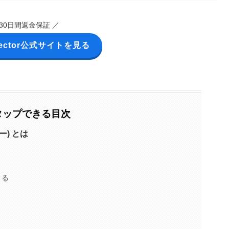
 30日間返金保証 ／
ector
公式サイト
を見る
タップできる目次
ター) とは
きる