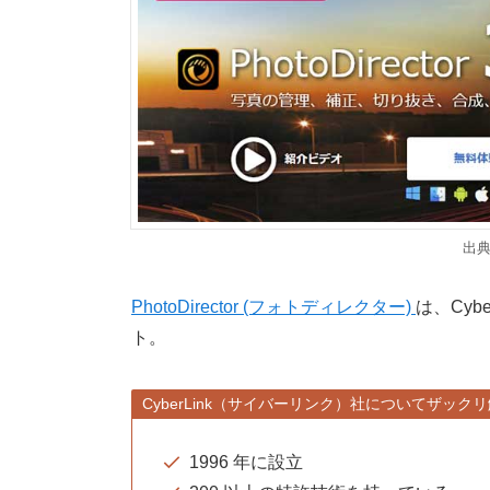
出
PhotoDirector (フォトディレクター)
は、Cy
ト。
CyberLink（サイバーリンク）社についてザック
1996 年に設立