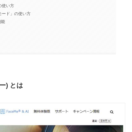
」の使い方
レスモード」の使い方
機能
ター) とは