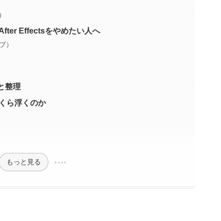
て）
fter Effectsをやめたい人へ
ルブ）
と整理
いくら浮くのか
もっと見る