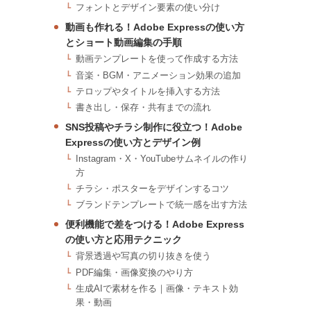
フォントとデザイン要素の使い分け
動画も作れる！Adobe Expressの使い方
とショート動画編集の手順
動画テンプレートを使って作成する方法
音楽・BGM・アニメーション効果の追加
テロップやタイトルを挿入する方法
書き出し・保存・共有までの流れ
SNS投稿やチラシ制作に役立つ！Adobe
Expressの使い方とデザイン例
Instagram・X・YouTubeサムネイルの作り
方
チラシ・ポスターをデザインするコツ
ブランドテンプレートで統一感を出す方法
便利機能で差をつける！Adobe Express
の使い方と応用テクニック
背景透過や写真の切り抜きを使う
PDF編集・画像変換のやり方
生成AIで素材を作る｜画像・テキスト効
果・動画