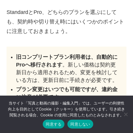
StandardとPro、どちらのプランを選ぶにして
も、契約時や切り替え時にはいくつかのポイント
に注意しておきましょう。
旧コンプリートプラン利用者は、自動的に
Proへ移行されます
。新しい価格は契約更
新日から適用されるため、変更を検討して
いる方は、更新日前に手続きが必要です。
プラン変更はいつでも可能ですが、違約金
に注意が必要です
。
当サイト「写真と動画の撮影・編集入門」では、ユーザーの利便性
向上を目的としてCookie（クッキー）を使用しています。引き続き
閲覧される場合、Cookie の使用に同意したものとみなされます。
特に、
年間契約（月々払い・一括払い）を途中解
同意する
同意しない
約する場合、残りの契約期間に対する料金の50%