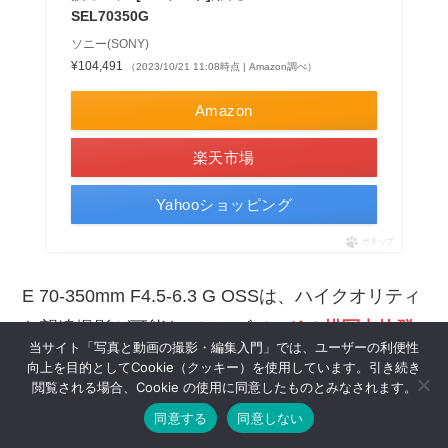
SEL70350G
ソニー(SONY)
¥104,491
（2023/10/21 11:08時点 | Amazon調べ）
Amazon
楽天市場
Yahooショッピング
ポチップ
E 70-350mm F4.5-6.3 G OSSは、ハイクオリティ
な望遠撮影が可能なGレンズで、
その描写力抜群
当サイト「写真と動画の撮影・編集入門」では、ユーザーの利便性
の望遠撮影が魅力
となっています。
向上を目的としてCookie（クッキー）を使用しています。引き続き
閲覧される場合、Cookie の使用に同意したものとみなされます。
同意する
同意しない
その魅力は、遠くの被写体をクリアに捉えること