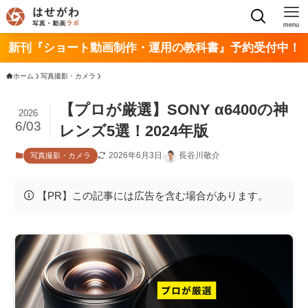
menu
新刊『ショート動画制作・運用の教科書』予約受付中！
ホーム
写真撮影・カメラ
【プロが厳選】SONY α6400の神
2026
6/03
レンズ5選！2024年版
2026年6月3日
長谷川敬介
写真撮影・カメラ
【PR】この記事には広告を含む場合があります。