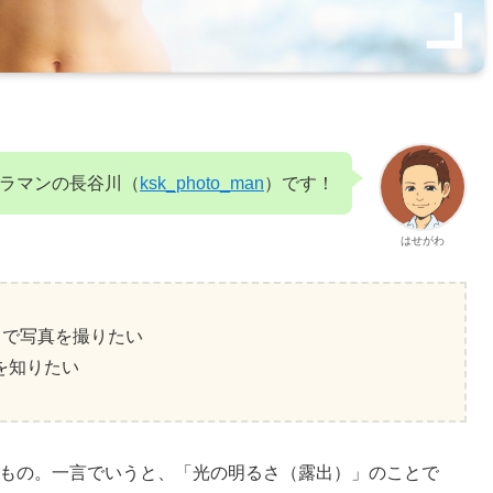
ラマンの長谷川（
ksk_photo_man
）です！
はせがわ
ラで写真を撮りたい
を知りたい
字を取ったもの。一言でいうと、「光の明るさ（露出）」のことで