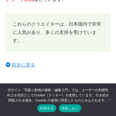
これらのクリエイターは、日本国内で非常
に人気があり、多くの支持を受けていま
す。
目次に戻る
当サイト「写真と動画の撮影・編集入門」では、ユーザーの利便性
YouTubeで特典をもらえる登録者数は？
向上を目的としてCookie（クッキー）を使用しています。引き続き
閲覧される場合、Cookie の使用に同意したものとみなされます。
同意する
同意しない
YouTubeの登録者数の目標を達成し、特典を手に