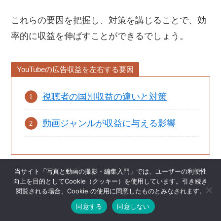
これらの要因を把握し、対策を講じることで、効
率的に収益を伸ばすことができるでしょう。
YouTubeの広告収益を左右する要因
視聴者の国別収益の違いと対策
動画ジャンルが収益に与える影響
当サイト「写真と動画の撮影・編集入門」では、ユーザーの利便性
それぞれ解説します。
向上を目的としてCookie（クッキー）を使用しています。引き続き
閲覧される場合、Cookie の使用に同意したものとみなされます。
同意する
同意しない