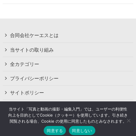
合同会社ケーエスとは
当サイトの取り組み
全カテゴリー
プライバシーポリシー
サイトポリシー
お問い合わせ
当サイト「写真と動画の撮影・編集入門」では、ユーザーの利便性
向上を目的としてCookie（クッキー）を使用しています。引き続き
閲覧される場合、Cookie の使用に同意したものとみなされます。
同意する
同意しない
©
2024 Your-Create