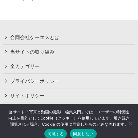
合同会社ケーエスとは
当サイトの取り組み
全カテゴリー
プライバシーポリシー
サイトポリシー
お問い合わせ
当サイト「写真と動画の撮影・編集入門」では、ユーザーの利便性
向上を目的としてCookie（クッキー）を使用しています。引き続き
閲覧される場合、Cookie の使用に同意したものとみなされます。
同意する
同意しない
©
2024 Your-Create