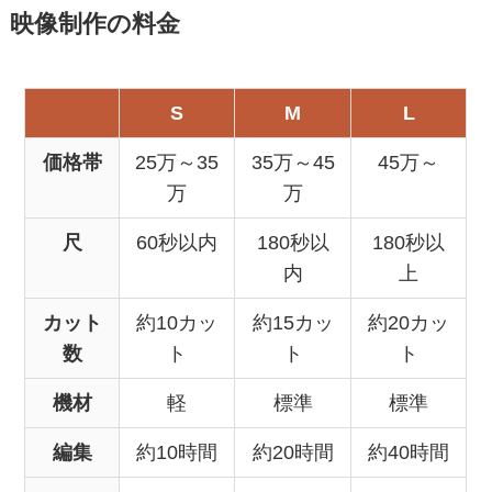
映像制作の料金
S
M
L
価格帯
25万～35
35万～45
45万～
万
万
尺
60秒以内
180秒以
180秒以
内
上
カット
約10カッ
約15カッ
約20カッ
数
ト
ト
ト
機材
軽
標準
標準
編集
約10時間
約20時間
約40時間