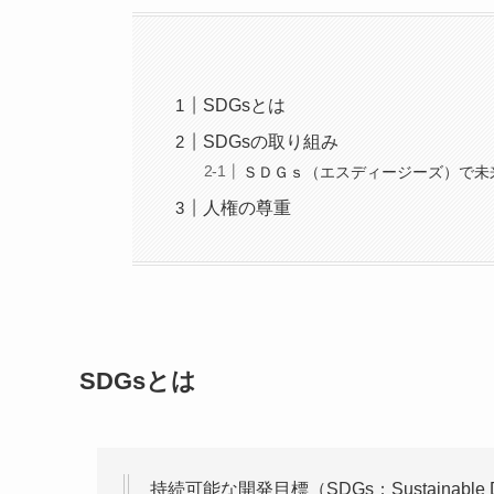
SDGsとは
SDGsの取り組み
ＳＤＧｓ（エスディージーズ）で未
人権の尊重
SDGsとは
持続可能な開発目標（SDGs：Sustainable 